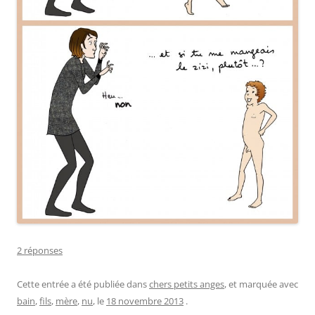
2 réponses
Cette entrée a été publiée dans
chers petits anges
, et marquée avec
bain
,
fils
,
mère
,
nu
, le
18 novembre 2013
.