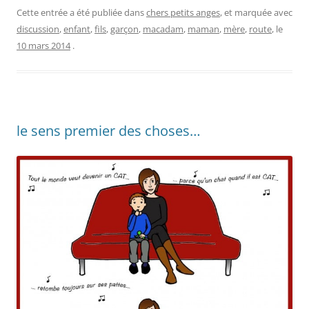
Cette entrée a été publiée dans
chers petits anges
, et marquée avec
discussion
,
enfant
,
fils
,
garçon
,
macadam
,
maman
,
mère
,
route
, le
10 mars 2014
.
le sens premier des choses…