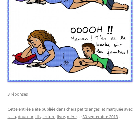
3 réponses
Cette entrée a été publiée dans
chers petits anges
, et marquée avec
calin
,
douceur
,
fils
,
lecture
,
livre
,
mère
, le
30 septembre 2013
.