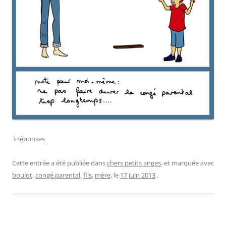
3 réponses
Cette entrée a été publiée dans
chers petits anges
, et marquée avec
boulot
,
congé parental
,
fils
,
mère
, le
17 juin 2013
.