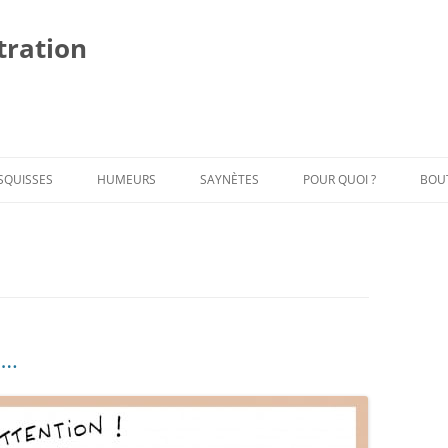
stration
Al
au
co
SQUISSES
HUMEURS
SAYNÈTES
POUR QUOI ?
BOU
….