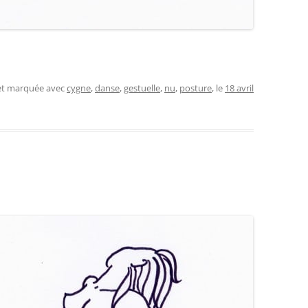
 et marquée avec
cygne
,
danse
,
gestuelle
,
nu
,
posture
, le
18 avril