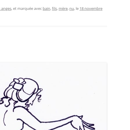
s anges
, et marquée avec
bain
,
fils
,
mère
,
nu
, le
18 novembre