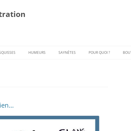
stration
Al
au
co
SQUISSES
HUMEURS
SAYNÈTES
POUR QUOI ?
BOU
bien…