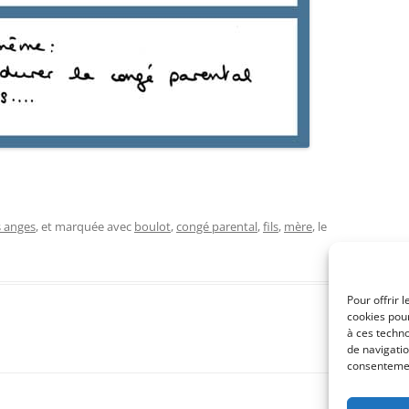
s anges
, et marquée avec
boulot
,
congé parental
,
fils
,
mère
, le
Pour offrir 
cookies pour
à ces techn
de navigatio
consentement