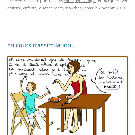
Cette entrée a été publiée dans
chers petits anges
, et marquée avec
assiette
,
enfants
,
loucher
,
mère
,
moucher
,
repas
, le
7 octobre 2013
.
en cours d’assimilation…