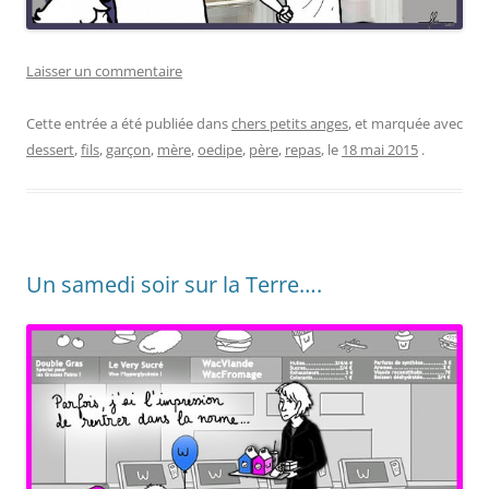
Laisser un commentaire
Cette entrée a été publiée dans
chers petits anges
, et marquée avec
dessert
,
fils
,
garçon
,
mère
,
oedipe
,
père
,
repas
, le
18 mai 2015
.
Un samedi soir sur la Terre….