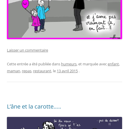
Laisser un commentaire
Cette entrée a été publiée dans
humeurs
, et marquée avec
enfant
,
maman
,
repas
,
restaurant
, le
13 avril 2015
.
L’âne et la carotte…..