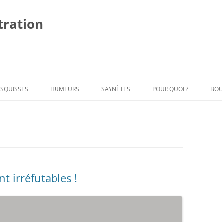
stration
Al
au
co
ESQUISSES
HUMEURS
SAYNÈTES
POUR QUOI ?
BOU
t irréfutables !