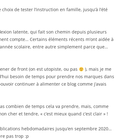
choix de tester l’instruction en famille, jusqu’à l’été
flexion latente, qui fait son chemin depuis plusieurs
ment compte… Certains éléments récents m’ont aidée à
d’année scolaire, entre autre simplement parce que…
 mener de front (on est utopiste, ou pas
), mais je me
d’hui besoin de temps pour prendre nos marques dans
pouvoir continuer à alimenter ce blog comme j’avais
t pas combien de temps cela va prendre, mais, comme
on cher et tendre, « c’est mieux quand c’est clair » !
publications hebdomadaires jusqu’en septembre 2020…
re pas trop :p