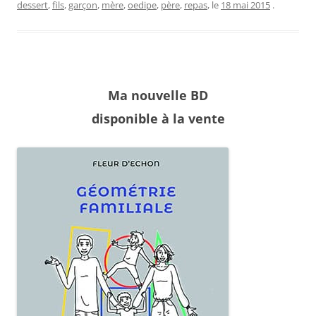
dessert
,
fils
,
garçon
,
mère
,
oedipe
,
père
,
repas
, le
18 mai 2015
.
Ma nouvelle BD
disponible à la vente