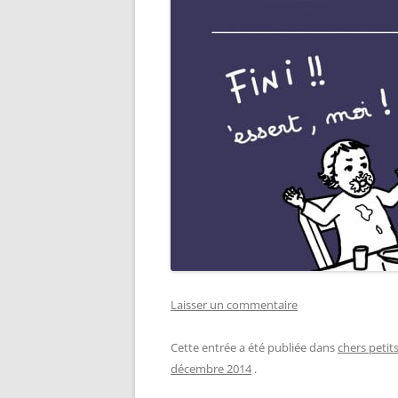
Laisser un commentaire
Cette entrée a été publiée dans
chers petit
décembre 2014
.