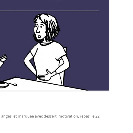
s anges
, et marquée avec
dessert
,
motivation
,
repas
, le
22