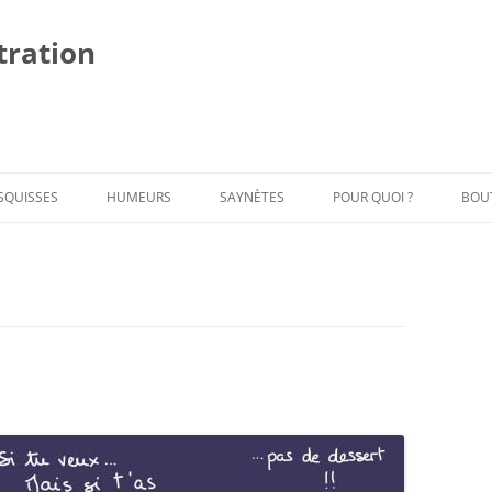
stration
Al
au
co
SQUISSES
HUMEURS
SAYNÈTES
POUR QUOI ?
BOU