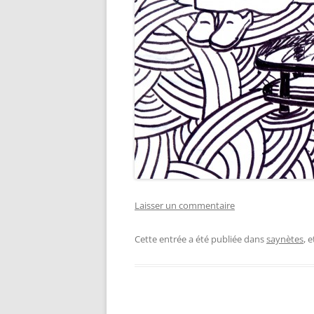
Laisser un commentaire
Cette entrée a été publiée dans
saynètes
, 