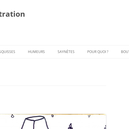
stration
Al
au
co
SQUISSES
HUMEURS
SAYNÈTES
POUR QUOI ?
BOU