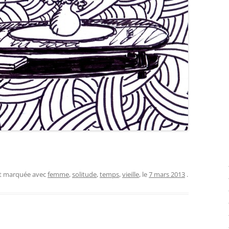
et marquée avec
femme
,
solitude
,
temps
,
vieille
, le
7 mars 2013
.