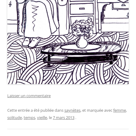
Laisser un commentaire
Cette entrée a été publiée dans
saynètes
, et marquée avec
femme
,
solitude
,
temps
,
vieille
, le
7 mars 2013
.