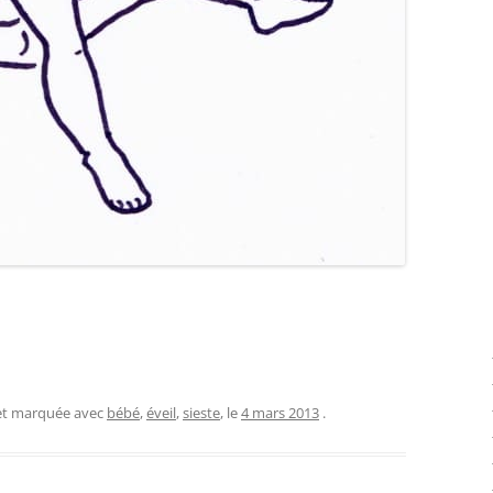
 et marquée avec
bébé
,
éveil
,
sieste
, le
4 mars 2013
.