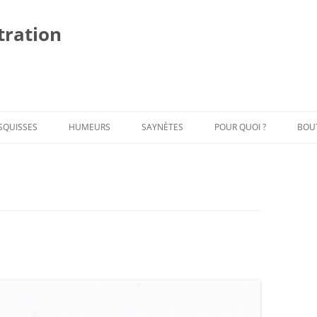
stration
Al
au
co
SQUISSES
HUMEURS
SAYNÈTES
POUR QUOI ?
BOU