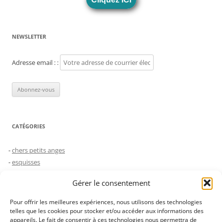
NEWSLETTER
Adresse email : :
CATÉGORIES
chers petits anges
esquisses
humeurs
Gérer le consentement
le choc des générations
Non classé
Pour offrir les meilleures expériences, nous utilisons des technologies
saynètes
telles que les cookies pour stocker et/ou accéder aux informations des
appareils. Le fait de consentir à ces technologies nous permettra de