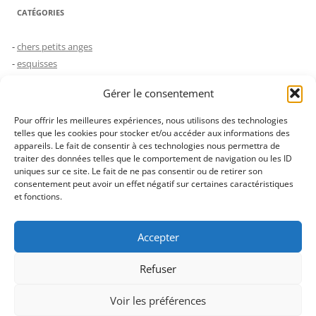
CATÉGORIES
chers petits anges
esquisses
humeurs
Gérer le consentement
le choc des générations
Non classé
Pour offrir les meilleures expériences, nous utilisons des technologies
saynètes
telles que les cookies pour stocker et/ou accéder aux informations des
appareils. Le fait de consentir à ces technologies nous permettra de
traiter des données telles que le comportement de navigation ou les ID
uniques sur ce site. Le fait de ne pas consentir ou de retirer son
JUSTE POUR FAIRE SÛR…
consentement peut avoir un effet négatif sur certaines caractéristiques
et fonctions.
Les images de ce blog ne sont pas libres de droit, merci de ne pas
les utiliser sans mon autorisation.
Accepter
Refuser
Voir les préférences