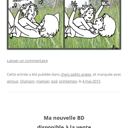
Laisser un commentaire
Cette entrée a été publiée dans
chers petits anges
, et marquée avec
amour
,
chanson
,
maman
,
poil
,
printemps
, le
4 mai 2015
.
Ma nouvelle BD
disponible à la vente