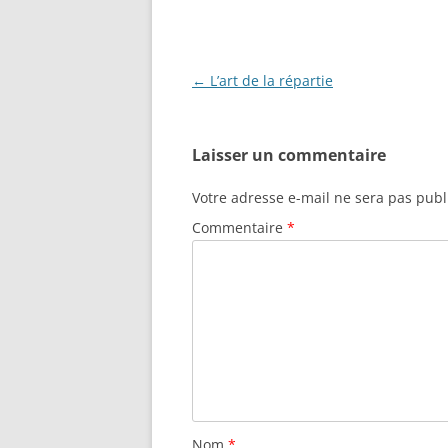
Navigation
←
L’art de la répartie
des
articles
Laisser un commentaire
Votre adresse e-mail ne sera pas publ
Commentaire
*
Nom
*