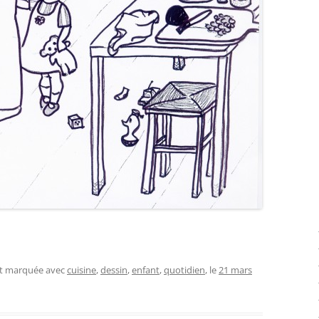
et marquée avec
cuisine
,
dessin
,
enfant
,
quotidien
, le
21 mars