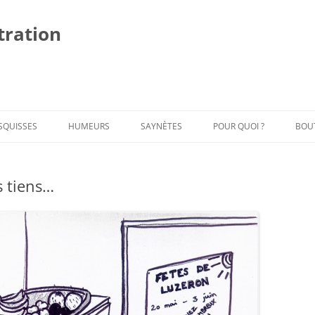
stration
Al
au
co
SQUISSES
HUMEURS
SAYNÈTES
POUR QUOI ?
BOU
 tiens…