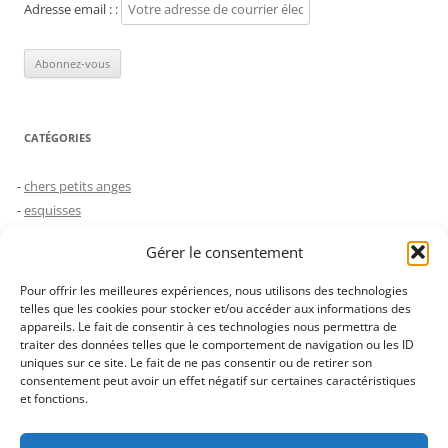
Adresse email : :
CATÉGORIES
chers petits anges
esquisses
humeurs
Gérer le consentement
le choc des générations
Non classé
Pour offrir les meilleures expériences, nous utilisons des technologies
saynètes
telles que les cookies pour stocker et/ou accéder aux informations des
appareils. Le fait de consentir à ces technologies nous permettra de
traiter des données telles que le comportement de navigation ou les ID
uniques sur ce site. Le fait de ne pas consentir ou de retirer son
JUSTE POUR FAIRE SÛR…
consentement peut avoir un effet négatif sur certaines caractéristiques
et fonctions.
Les images de ce blog ne sont pas libres de droit, merci de ne pas