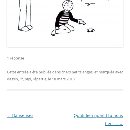
1 réponse
Cette entrée a été publiée dans
chers petits anges
, et marquée avec
dessin
,
lit
,
pipi
,
répartie
, le
18 mars 2013
.
Navigation
←
Danseuses
Quotidien quand tu nous
des
tiens…
→