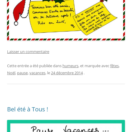
Laisser un commentaire
Cette entrée a été publiée dans
humeurs
, et marquée avec
fêtes
,
Noël
,
pause
,
vacances
, le
24 décembre 2014
.
Bel été à Tous !