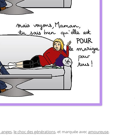
s anges
,
le choc des générations
, et marquée avec
amoureuse
,