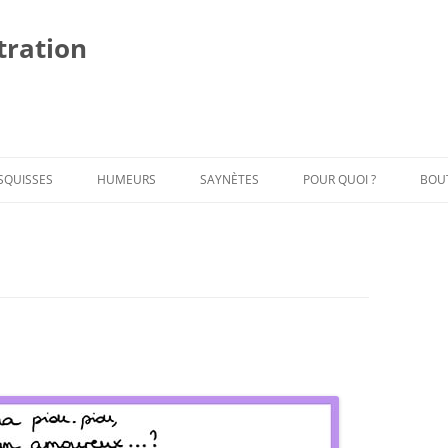
stration
Al
au
co
SQUISSES
HUMEURS
SAYNÈTES
POUR QUOI ?
BOU