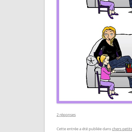
2 réponses
Cette entrée a été publiée dans
chers petit