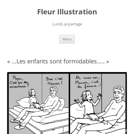
Fleur Illustration
Lundi, je partage
Aller
Menu
au
contenu
« …Les enfants sont formidables….. »