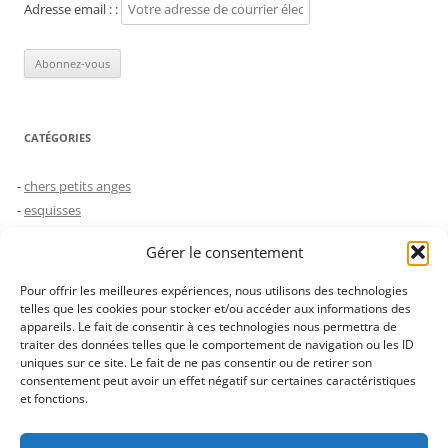
Adresse email : :
CATÉGORIES
chers petits anges
esquisses
humeurs
Gérer le consentement
le choc des générations
Non classé
Pour offrir les meilleures expériences, nous utilisons des technologies
saynètes
telles que les cookies pour stocker et/ou accéder aux informations des
appareils. Le fait de consentir à ces technologies nous permettra de
traiter des données telles que le comportement de navigation ou les ID
uniques sur ce site. Le fait de ne pas consentir ou de retirer son
JUSTE POUR FAIRE SÛR…
consentement peut avoir un effet négatif sur certaines caractéristiques
et fonctions.
Les images de ce blog ne sont pas libres de droit, merci de ne pas