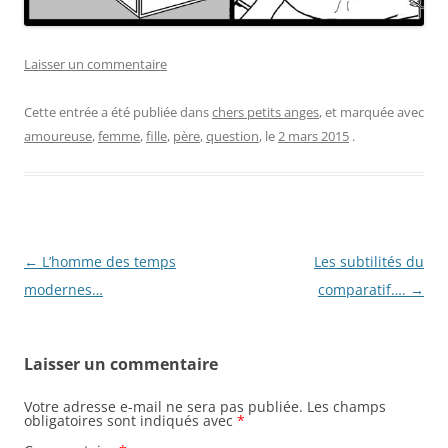
Laisser un commentaire
Cette entrée a été publiée dans
chers petits anges
, et marquée avec
amoureuse
,
femme
,
fille
,
père
,
question
, le
2 mars 2015
.
Navigation
←
L’homme des temps
Les subtilités du
des
modernes…
comparatif….
→
articles
Laisser un commentaire
Votre adresse e-mail ne sera pas publiée.
Les champs
obligatoires sont indiqués avec
*