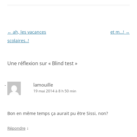
Navigation
←
ah, les vacances
et m…!
→
des
scolaires..!
articles
Une réflexion sur «
Blind test
»
lamouille
19 mai 2014 à 8 h 50 min
Bon en même temps ça aurait pu être Sissi, non?
↓
Répondre